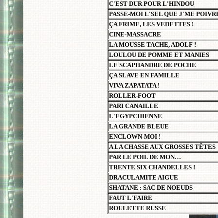
C'EST DUR POUR L'HINDOU
PASSE-MOI L'SEL QUE J'ME POIVRE
ÇA FRIME, LES VEDETTES !
CINE-MASSACRE
LA MOUSSE TACHE, ADOLF !
LOULOU DE POMME ET MANIES
LE SCAPHANDRE DE POCHE
ÇA SLAVE EN FAMILLE
VIVA ZAPATATA !
ROLLER-FOOT
PARI CANAILLE
L'EGYPCHIENNE
LA GRANDE BLEUE
ENCLOWN-MOI !
A LA CHASSE AUX GROSSES TÊTES
PAR LE POIL DE MON…
TRENTE SIX CHANDELLES !
DRACULAMITE AIGUE
SHATANE : SAC DE NOEUDS
FAUT L'FAIRE
ROULETTE RUSSE