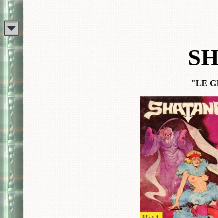
S
"LE G