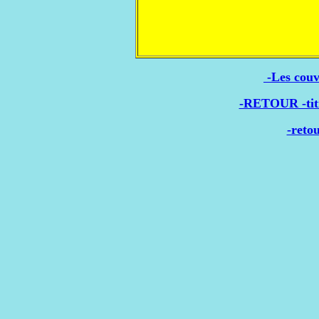
-Les couv
-RETOUR -titr
-reto